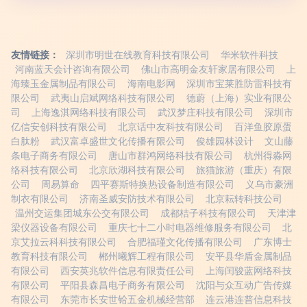
友情链接：
深圳市明世在线教育科技有限公司
华米软件科技
河南蓝天会计咨询有限公司
佛山市高明金友轩家居有限公司
上
海臻玉金属制品有限公司
海南电影网
深圳市宝莱胜防雷科技有
限公司
武夷山启斌网络科技有限公司
德蔚（上海）实业有限公
司
上海逸淇网络科技有限公司
武汉梦庄科技有限公司
深圳市
亿信安创科技有限公司
北京话中友科技有限公司
百洋鱼胶原蛋
白肽粉
武汉富卓盛世文化传播有限公司
俊雄园林设计
文山藤
条电子商务有限公司
唐山市群鸿网络科技有限公司
杭州得淼网
络科技有限公司
北京欣湖科技有限公司
旅猫旅游（重庆）有限
公司
周易算命
四平赛斯特换热设备制造有限公司
义乌市豪洲
制衣有限公司
济南圣威安防技术有限公司
北京耘转科技公司
温州交运集团城东公交有限公司
成都桔子科技有限公司
天津津
梁仪器设备有限公司
重庆七十二小时电器维修服务有限公司
北
京艾拉云科科技有限公司
合肥福瑾文化传播有限公司
广东博士
教育科技有限公司
郴州曦辉工程有限公司
安平县华盾金属制品
有限公司
西安英兆软件信息有限责任公司
上海闰骏蓝网络科技
有限公司
平阳县森昌电子商务有限公司
沈阳与众互动广告传媒
有限公司
东莞市长安世铪五金机械经营部
连云港连普信息科技