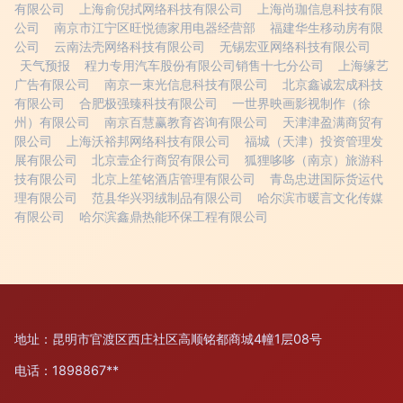
有限公司
上海俞倪拭网络科技有限公司
上海尚珈信息科技有限
公司
南京市江宁区旺悦德家用电器经营部
福建华生移动房有限
公司
云南法壳网络科技有限公司
无锡宏亚网络科技有限公司
天气预报
程力专用汽车股份有限公司销售十七分公司
上海缘艺
广告有限公司
南京一束光信息科技有限公司
北京鑫诚宏成科技
有限公司
合肥极强臻科技有限公司
一世界映画影视制作（徐
州）有限公司
南京百慧赢教育咨询有限公司
天津津盈满商贸有
限公司
上海沃裕邦网络科技有限公司
福城（天津）投资管理发
展有限公司
北京壹企行商贸有限公司
狐狸哆哆（南京）旅游科
技有限公司
北京上笙铭酒店管理有限公司
青岛忠进国际货运代
理有限公司
范县华兴羽绒制品有限公司
哈尔滨市暖言文化传媒
有限公司
哈尔滨鑫鼎热能环保工程有限公司
地址：昆明市官渡区西庄社区高顺铭都商城4幢1层08号
电话：1898867**